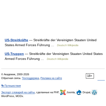
US-Streitkräfte
— Streitkräfte der Vereinigten Staaten United
States Armed Forces Führung …
Deutsch Wikipedia
US-Truppen
— Streitkräfte der Vereinigten Staaten United States
Armed Forces Führung …
Deutsch Wikipedia
© Академик, 2000-2026
18+
Обратная связь:
Техподдержка
,
Реклама на сайте
👣 Путешествия
Экспорт словарей на сайты
, сделанные на PHP,
Joomla,
Drupal,
WordPress, MODx.